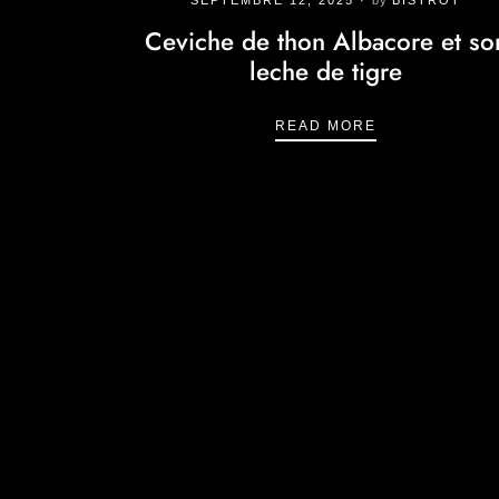
Ceviche de thon Albacore et so
leche de tigre
ET FUMÉ
CEVICHE DE T
READ MORE
PIGNONS CHAUD ET SORBET CITRON, NOISETTES TORRÉF