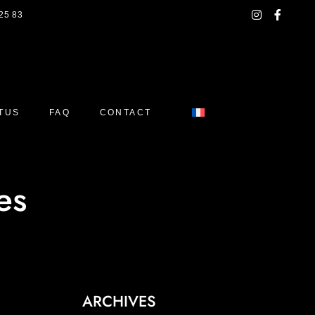
instagram
facebo
 25 83
f
TUS
FAQ
CONTACT
es
ARCHIVES